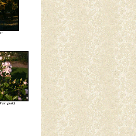
ån
l sin prakt