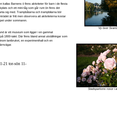
kallas Barnens ö finns aktiviteter för barn i de flesta
kplats och ett mini-tåg som går runt ön finns det
kanta sig med. Trampbåtarna och trampbilarna bör
Inträdet är fritt men observera att aktiviteterna kostar
ppet under sommaren.
Vy över Svart
und är ett museum som ligger i en gammal
på 1800-talet. Där finns bland annat utställningar som
inom lantbruket, en experimenthall och en
järnvägar.
1-21 tor-sön 11-
Stadsparkens rosor i al