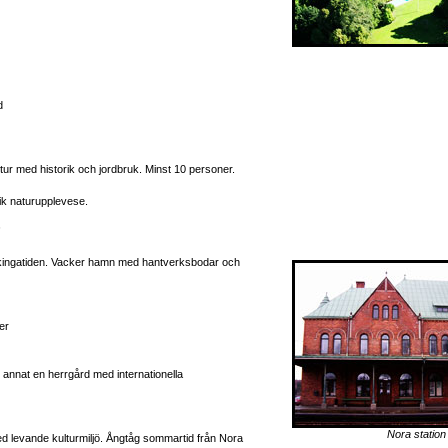
d
tur med historik och jordbruk. Minst 10 personer.
ik naturupplevese.
ikingatiden. Vacker hamn med hantverksbodar och
er
d annat en herrgård med internationella
Nora station
d levande kulturmiljö. Ångtåg sommartid från Nora