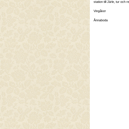
station till Järle, tur och re
Vingåker
Ånnaboda