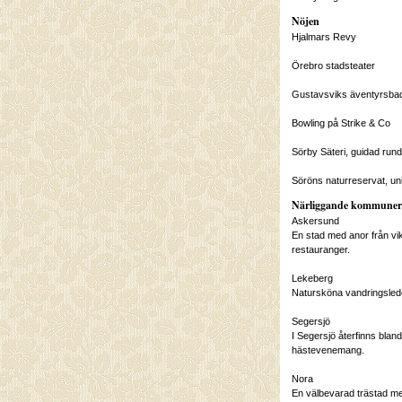
Nöjen
Hjalmars Revy
Örebro stadsteater
Gustavsviks äventyrsba
Bowling på Strike & Co
Sörby Säteri, guidad rund
Söröns naturreservat, un
Närliggande kommuner
Askersund
En stad med anor från v
restauranger.
Lekeberg
Natursköna vandringsled
Segersjö
I Segersjö återfinns blan
hästevenemang.
Nora
En välbevarad trästad me