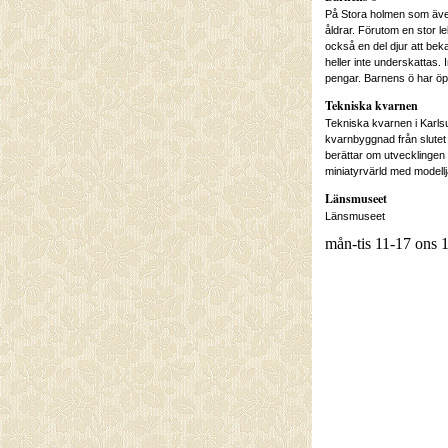
På Stora holmen som även 
åldrar. Förutom en stor le
också en del djur att be
heller inte underskattas. 
pengar. Barnens ö har ö
Tekniska kvarnen
Tekniska kvarnen i Karls
kvarnbyggnad från slutet 
berättar om utvecklingen 
miniatyrvärld med modell
Länsmuseet
Länsmuseet
mån-tis 11-17 ons 1