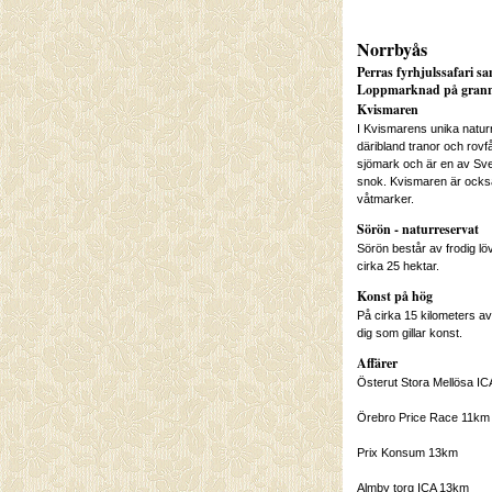
Norrbyås
Perras fyrhjulssafari sa
Loppmarknad på gran
Kvismaren
I Kvismarens unika natur
däribland tranor och rovf
sjömark och är en av Sve
snok. Kvismaren är också
våtmarker.
Sörön - naturreservat
Sörön består av frodig löv
cirka 25 hektar.
Konst på hög
På cirka 15 kilometers av
dig som gillar konst.
Affärer
Österut Stora Mellösa I
Örebro Price Race 11km
Prix Konsum 13km
Almby torg ICA 13km