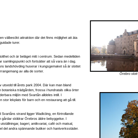
n välbesökt attraktion där det finns möjlighet att äta
guidade turer.
tolthet och är beläget mitt i centrum. Sedan medeltiden
klar samlingspunkt och fortsätter att så vara än i dag.
läns landshövding huserar i kungsgemaket så är slottet
 arrangemang av alla de sorter.
Örebro slott
 utsedd till årets park 2004. Där kan man bland
botaniska trädgården, frossa i hundratals olika örter
erbara miljön med Svartån alldeles intill. I
stor lekplats för barn och en restaurang att gå till.
 Svartåns strand ligger Wadköing, en förtrollande
 gårdar skildrar Örebros äldre bebyggelse. I
tställningar, bageri, antikvariat, café och matsal,
hel del andra spännande butiker och hantverksstäder.