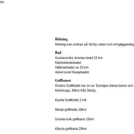
tur.
Ridning
Ridning kan ordnas på Sörby säteri och kringliggande
Bad
Gustavsviks äventyrsbad 15 km
Katrinelundsbadet
Hjälmarbadet ca 10 km
Askersund Hargebadet
Golfbanor
Örebro Golfklubb har en av Sveriges bästa banor och 
Karlskoga, 35km från Sörby.
Kumla Golfklubb 2 mil
Mosjö golfklubb 18km
Gustavsvik golfbana 15km
Kårsta golfbana 25km