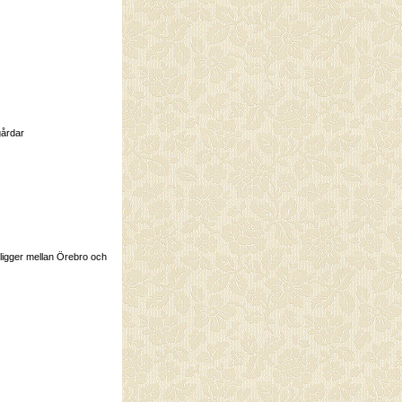
gårdar
ligger mellan Örebro och