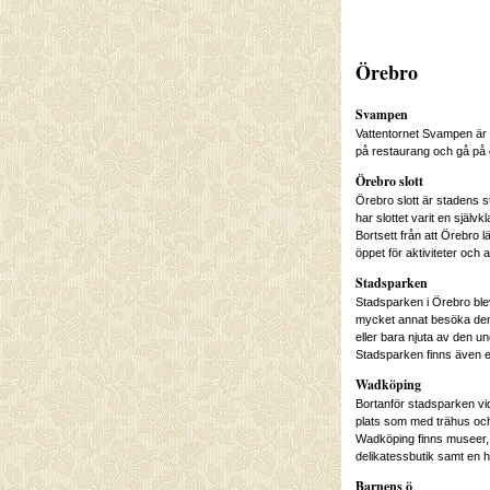
Örebro
Svampen
Vattentornet Svampen är e
på restaurang och gå på 
Örebro slott
Örebro slott är stadens s
har slottet varit en själv
Bortsett från att Örebro 
öppet för aktiviteter och
Stadsparken
Stadsparken i Örebro blev
mycket annat besöka den 
eller bara njuta av den und
Stadsparken finns även en 
Wadköping
Bortanför stadsparken vid
plats som med trähus och
Wadköping finns museer, u
delikatessbutik samt en 
Barnens ö