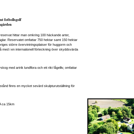
mt fotbollsgolf
ngården
reservat hittar man omkring 100 häckande arter,
åglar. Reservatet omfattar 750 hektar samt 150 hektar
riges större övervintringsplatser för huggorm och
 med i en internationell förteckning över skyddsvärda
skog med artrik lundflora och ett rikt fågelliv, omfattar
stånd finns en mycket sevärd skulpturutställning för
CA ca 15km